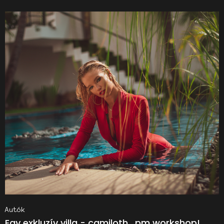
Autók
Egy exkluzív villa - camiloth_pm workshop!