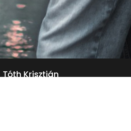
Tóth Krisztián
Immár több mint 6 éve foglalkozom fotózással profi
szinten, és azóta is ugyanazzal a lelkesedéssel állok
minden egyes munkához. Legyen szó portréról,
esküvőről, családi eseményről vagy egy nagyobb
rendezvényről, mindig arra törekszem, hogy a képeim
különlegesek legyenek, és maradandó élményt
nyújtsanak.